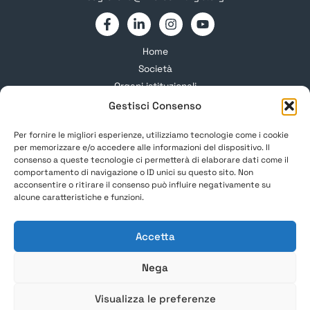
Home
Società
Organi istituzionali
Gruppi Studio
Gestisci Consenso
Formazione
Per fornire le migliori esperienze, utilizziamo tecnologie come i cookie
Corsi e Congressi
per memorizzare e/o accedere alle informazioni del dispositivo. Il
News
consenso a queste tecnologie ci permetterà di elaborare dati come il
comportamento di navigazione o ID unici su questo sito. Non
Soci SIM
acconsentire o ritirare il consenso può influire negativamente su
Informazioni
alcune caratteristiche e funzioni.
Privacy Policy
Accetta
Cookie Policy
Nega
Visualizza le preferenze
Copyright © 2026 Società Italiana di Microchirurgia. All