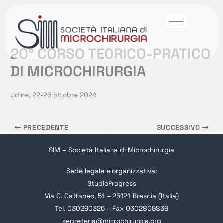
20° CORSO TEORICO-PRATICO
DI MICROCHIRURGIA
Udine, 22-26 ottobre 2024
PRECEDENTE
SUCCESSIVO
SIM – Società Italiana di Microchirurgia
Sede legale e organizzativa:
StudioProgress
Via C. Cattaneo, 51 – 25121 Brescia (Italia)
Tel. 030290326 – Fax 0302809839
segreteria@microchirurgia.org