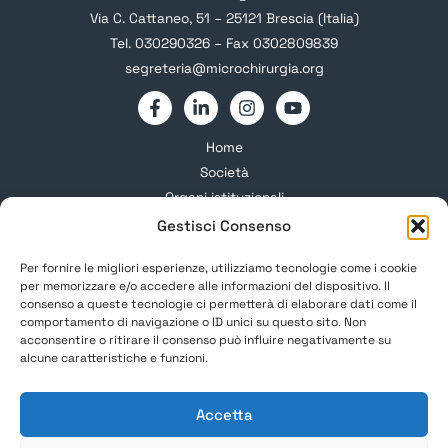
Via C. Cattaneo, 51 – 25121 Brescia (Italia)
Tel. 030290326 – Fax 0302809839
segreteria@microchirurgia.org
Home
Società
Organi istituzionali
Gruppi Studio
Gestisci Consenso
Formazione
Per fornire le migliori esperienze, utilizziamo tecnologie come i cookie
Corsi e Congressi
per memorizzare e/o accedere alle informazioni del dispositivo. Il
News
consenso a queste tecnologie ci permetterà di elaborare dati come il
comportamento di navigazione o ID unici su questo sito. Non
Soci SIM
acconsentire o ritirare il consenso può influire negativamente su
Informazioni
alcune caratteristiche e funzioni.
Privacy Policy
Accetta
Cookie Policy