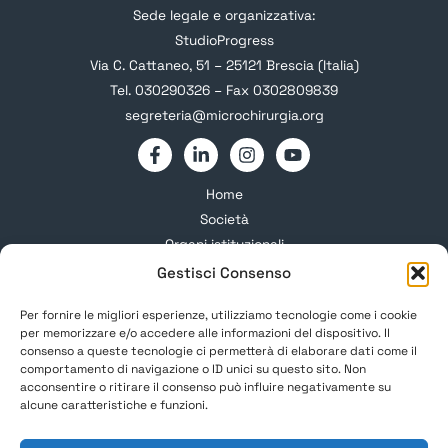
Sede legale e organizzativa:
StudioProgress
Via C. Cattaneo, 51 – 25121 Brescia (Italia)
Tel. 030290326 – Fax 0302809839
segreteria@microchirurgia.org
Home
Società
Organi istituzionali
Gruppi Studio
Gestisci Consenso
Formazione
Per fornire le migliori esperienze, utilizziamo tecnologie come i cookie
Corsi e Congressi
per memorizzare e/o accedere alle informazioni del dispositivo. Il
News
consenso a queste tecnologie ci permetterà di elaborare dati come il
comportamento di navigazione o ID unici su questo sito. Non
Soci SIM
acconsentire o ritirare il consenso può influire negativamente su
Informazioni
alcune caratteristiche e funzioni.