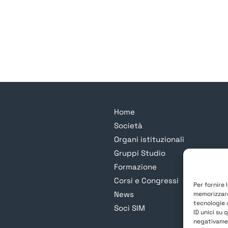
Home
Società
Organi istituzionali
Gruppi Studio
Formazione
Corsi e Congressi
Per fornire 
News
memorizzare
tecnologie 
Soci SIM
ID unici su 
negativamen