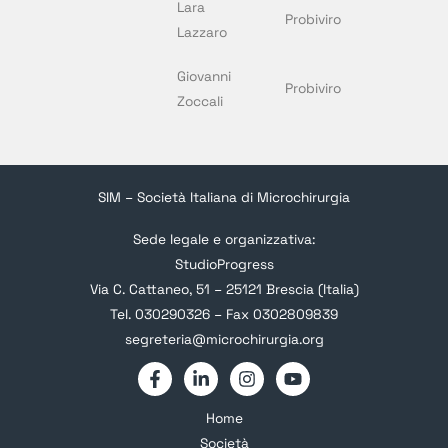
Lara
Probiviro
Lazzaro
Giovanni
Probiviro
Zoccali
SIM – Società Italiana di Microchirurgia
Sede legale e organizzativa:
StudioProgress
Via C. Cattaneo, 51 – 25121 Brescia (Italia)
Tel. 030290326 – Fax 0302809839
segreteria@microchirurgia.org
Home
Società