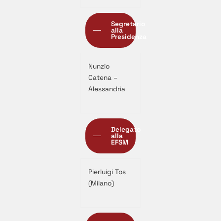
Segretario
alla
Presidenza
Nunzio
Catena –
Alessandria
Delegato
alla
EFSM
Pierluigi Tos
(Milano)