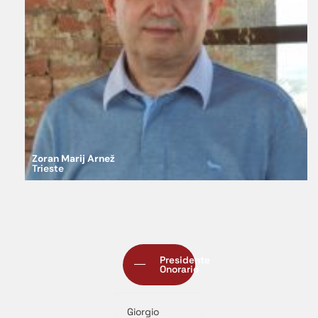
Zoran Marij Arnež
Trieste
Presidente
Onorario
Giorgio