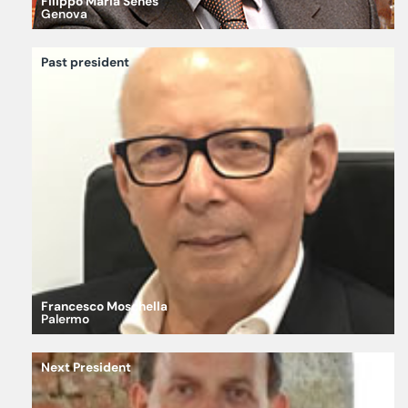
Filippo Maria Sénès
Genova
Past president
Francesco Moschella
Palermo
Next President