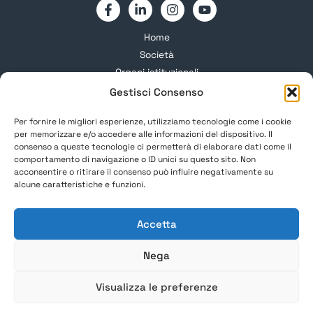
Home
Società
Organi istituzionali
Gruppi Studio
Gestisci Consenso
Formazione
Per fornire le migliori esperienze, utilizziamo tecnologie come i cookie
Corsi e Congressi
per memorizzare e/o accedere alle informazioni del dispositivo. Il
News
consenso a queste tecnologie ci permetterà di elaborare dati come il
Soci SIM
comportamento di navigazione o ID unici su questo sito. Non
acconsentire o ritirare il consenso può influire negativamente su
Informazioni
alcune caratteristiche e funzioni.
Privacy Policy
Accetta
Cookie Policy
Nega
Visualizza le preferenze
Copyright © 2026 Società Italiana di Microchirurgia. All
right reserved. Powered by