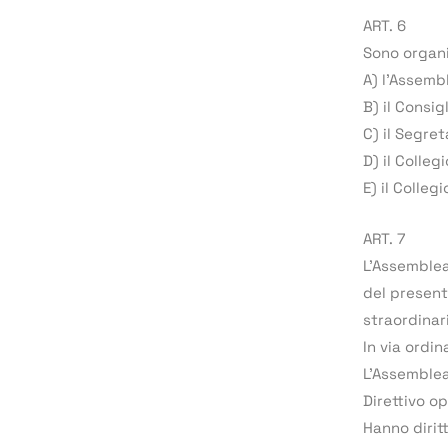
ART. 6
Sono organi
A) l’Assemb
B) il Consigl
C) il Segret
D) il Colleg
E) il Collegi
ART. 7
L’Assemblea
del present
straordinar
In via ordi
L’Assemblea
Direttivo o
Hanno dirit