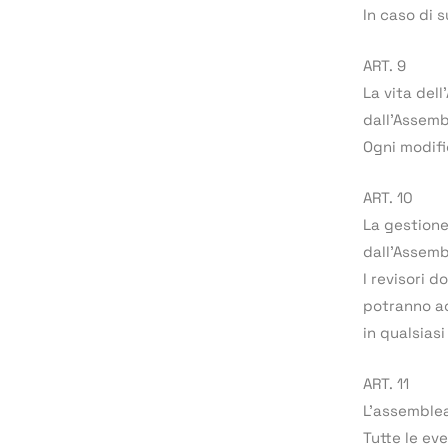
In caso di 
ART. 9
La vita del
dall’Assemb
Ogni modif
ART. 10
La gestione
dall’Assemb
I revisori 
potranno ac
in qualsias
ART. 11
L’assemblea
Tutte le eve