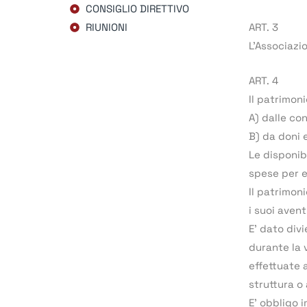
CONSIGLIO DIRETTIVO
RIUNIONI
ART. 3
L’Associazio
ART. 4
Il patrimoni
A) dalle con
B) da doni 
Le disponib
spese per e
Il patrimoni
i suoi aven
E’ dato divi
durante la 
effettuate 
struttura o
E’ obbligo i