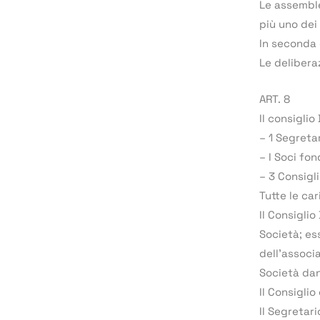
Le assemble
più uno dei
In seconda 
Le delibera
ART. 8
Il consigli
– 1 Segreta
– I Soci fon
– 3 Consigli
Tutte le ca
Il Consiglio
Società; es
dell’associ
Società dan
Il Consiglio
Il Segretar