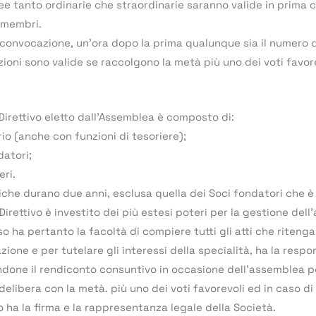
e tanto ordinarie che straordinarie saranno valide in prima 
 membri.
convocazione, un’ora dopo la prima qualunque sia il numero d
zioni sono valide se raccolgono la metà più uno dei voti favore
o Direttivo eletto dall’Assemblea è composto di:
rio (anche con funzioni di tesoriere);
datori;
eri.
riche durano due anni, esclusa quella dei Soci fondatori che 
 Direttivo è investito dei più estesi poteri per la gestione del
so ha pertanto la facoltà di compiere tutti gli atti che rite
azione e per tutelare gli interessi della specialità, ha la res
done il rendiconto consuntivo in occasione dell’assemblea p
 delibera con la metà. più uno dei voti favorevoli ed in caso di 
io ha la firma e la rappresentanza legale della Società.