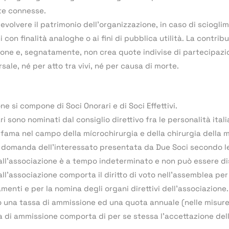
te connesse.
devolvere il patrimonio dell’organizzazione, in caso di sciogl
 con finalità analoghe o ai fini di pubblica utilità. La contrib
one e, segnatamente, non crea quote indivise di partecipazion
rsale, né per atto tra vivi, né per causa di morte.
ne si compone di Soci Onorari e di Soci Effettivi.
ari sono nominati dal consiglio direttivo fra le personalità it
 fama nel campo della mícrochirurgia e della chirurgia della ma
u domanda dell’interessato presentata da Due Soci secondo 
all’associazione è a tempo indeterminato e non può essere 
all’associazione comporta il diritto di voto nell’assemblea per
amenti e per la nomina degli organi direttivi dell’associazione.
 una tassa di ammissione ed una quota annuale (nelle misure
di ammissione comporta di per se stessa l’accettazione del