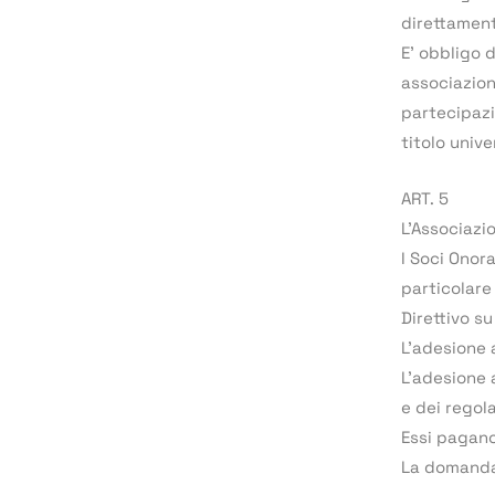
direttamen
E’ obbligo 
associazioni
partecipazi
titolo unive
ART. 5
L’Associazio
I Soci Onor
particolare
Direttivo s
L’adesione 
L’adesione 
e dei regol
Essi pagano
La domanda 