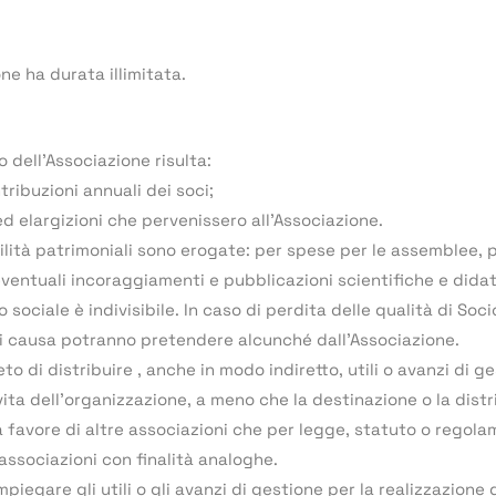
ne ha durata illimitata.
o dell’Associazione risulta:
tribuzioni annuali dei soci;
ed elargizioni che pervenissero all’Associazione.
ilità patrimoniali sono erogate: per spese per le assemblee, 
ventuali incoraggiamenti e pubblicazioni scientifiche e didat
o sociale è indivisibile. In caso di perdita delle qualità di So
ti causa potranno pretendere alcunché dall’Associazione.
eto di distribuire , anche in modo indiretto, utili o avanzi di 
vita dell’organizzazione, a meno che la destinazione o la dis
a favore di altre associazioni che per legge, statuto o rego
 associazioni con finalità analoghe.
mpiegare gli utili o gli avanzi di gestione per la realizzazione d