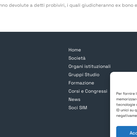
nno devolute a detti probiviri, i quali giudicheranno ex bono
Home
Società
Organi istituzionali
Gruppi Studio
Formazione
Corsi e Congressi
Per fornire 
News
memorizzare
tecnologie 
Soci SIM
ID unici su 
negativamen
Ac