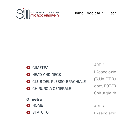
Home
Società
Iscr
ART. 1
GIMETRA
L’Associaz
HEAD AND NECK
(G.I.M.E.T.
CLUB DEL PLESSO BRACHIALE
dott. ROBER
CHIRURGIA GENERALE
Chirurgia ri
Gimetra
HOME
ART. 2
STATUTO
L’Associazio